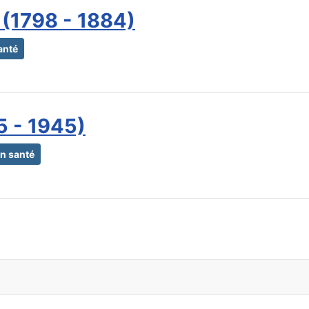
(1798 - 1884)
anté
5 - 1945)
n santé