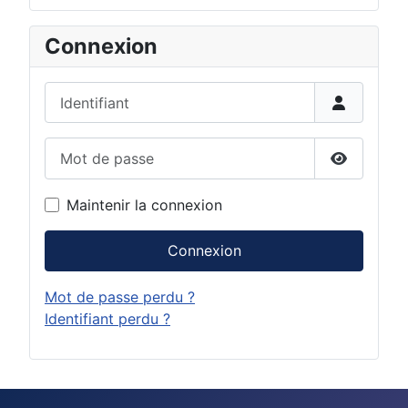
Connexion
Identifiant
Mot de passe
Afficher 
Maintenir la connexion
Connexion
Mot de passe perdu ?
Identifiant perdu ?