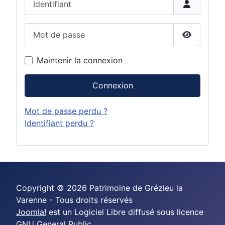
Mot de passe
Afficher 
Maintenir la connexion
Connexion
Mot de passe perdu ?
Identifiant perdu ?
Copyright © 2026 Patrimoine de Grézieu la
Varenne - Tous droits réservés
Joomla!
est un Logiciel Libre diffusé sous licence
GNU General Public