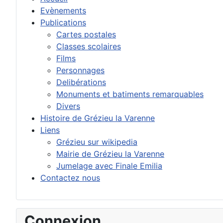
Evènements
Publications
Cartes postales
Classes scolaires
Films
Personnages
Delibérations
Monuments et batiments remarquables
Divers
Histoire de Grézieu la Varenne
Liens
Grézieu sur wikipedia
Mairie de Grézieu la Varenne
Jumelage avec Finale Emilia
Contactez nous
Connexion