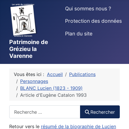
Qui sommes nous ?
Protection des données
Plan du site
Patrimoine de
Grézieu la
Varenne
Vous êtes ici :
Accueil
Publications
Personnages
BLANC Lucien (1823 - 1909)
Article d'Eugène Catalon 1993
Rechercher
Rechercher
Retour vers le
résumé de la biographie de Lucien