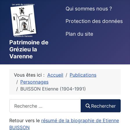
Qui sommes nous ?
Protection des données
Plan du site
Patrimoine de
Grézieu la
Varenne
Vous êtes ici :
Accueil
Publications
Personnages
BUISSON Etienne (1904-1991)
Rechercher
Rechercher
Retour vers le
résumé de la biographie de Etienne
BUISSON