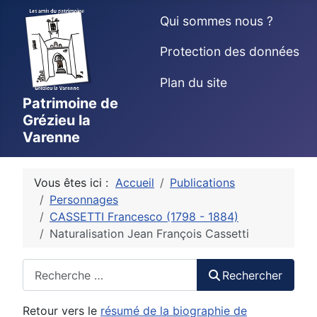
Qui sommes nous ?
Protection des données
Plan du site
Patrimoine de
Grézieu la
Varenne
Vous êtes ici :
Accueil
Publications
Personnages
CASSETTI Francesco (1798 - 1884)
Naturalisation Jean François Cassetti
Rechercher
Rechercher
Retour vers le
résumé de la biographie de