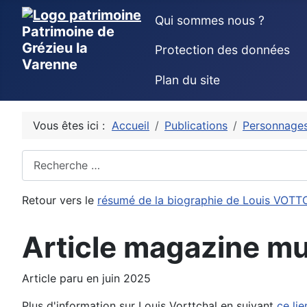
Qui sommes nous ?
Patrimoine de
Grézieu la
Protection des données
Varenne
Plan du site
Vous êtes ici :
Accueil
Publications
Personnage
Rechercher
Retour vers le
résumé de la biographie de Louis VOT
Article magazine m
Article paru en juin 2025
Plus d'information sur Louis Vorttchal en suivant
ce lie