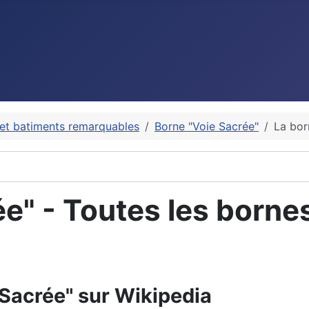
t batiments remarquables
Borne "Voie Sacrée"
La bor
e" - Toutes les borne
 Sacrée" sur Wikipedia